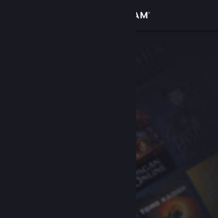
Войти
Магазин
Сообщество
Информация
Поддержка
Изменить язык
Скачать мобильное приложение Steam
Полная версия