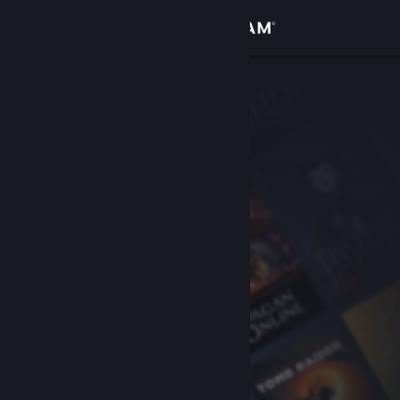
Войти
Магазин
Сообщество
Информация
Поддержка
Изменить язык
Скачать мобильное приложение Steam
Полная версия