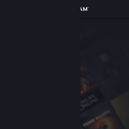
Войти
Магазин
Сообщество
Информация
Поддержка
Изменить язык
Скачать мобильное приложение Steam
Полная версия