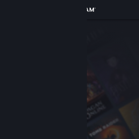
Войти
Магазин
Сообщество
Информация
Поддержка
Изменить язык
Скачать мобильное приложение Steam
Полная версия