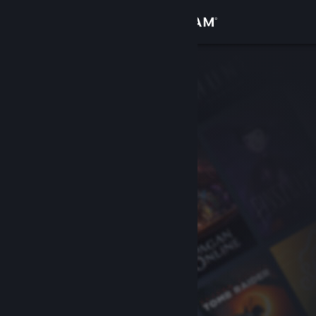
Войти
Магазин
Сообщество
Информация
Поддержка
Изменить язык
Скачать мобильное приложение Steam
Полная версия