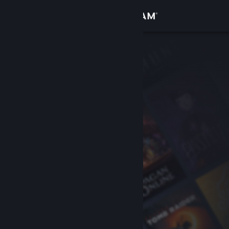
Войти
Магазин
Сообщество
Информация
Поддержка
Изменить язык
Скачать мобильное приложение Steam
Полная версия