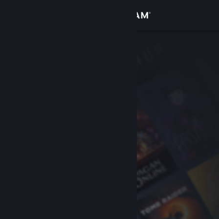
Войти
Магазин
Сообщество
Информация
Поддержка
Изменить язык
Скачать мобильное приложение Steam
Полная версия