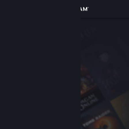
Войти
Магазин
Сообщество
Информация
Поддержка
Изменить язык
Скачать мобильное приложение Steam
Полная версия