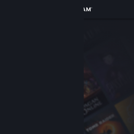
Войти
Магазин
Сообщество
Информация
Поддержка
Изменить язык
Скачать мобильное приложение Steam
Полная версия