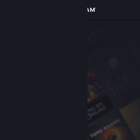
Войти
Магазин
Сообщество
Информация
Поддержка
Изменить язык
Скачать мобильное приложение Steam
Полная версия