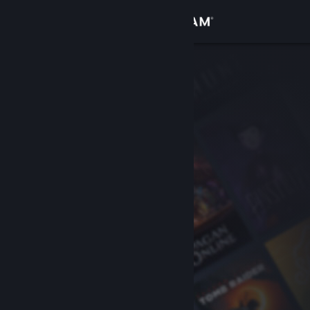
Войти
Магазин
Сообщество
Информация
Поддержка
Изменить язык
Скачать мобильное приложение Steam
Полная версия