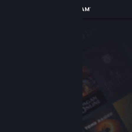
Войти
Магазин
Сообщество
Информация
Поддержка
Изменить язык
Скачать мобильное приложение Steam
Полная версия