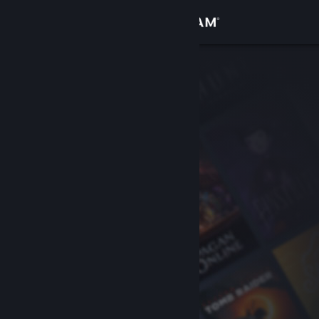
Войти
Магазин
Сообщество
Информация
Поддержка
Изменить язык
Скачать мобильное приложение Steam
Полная версия