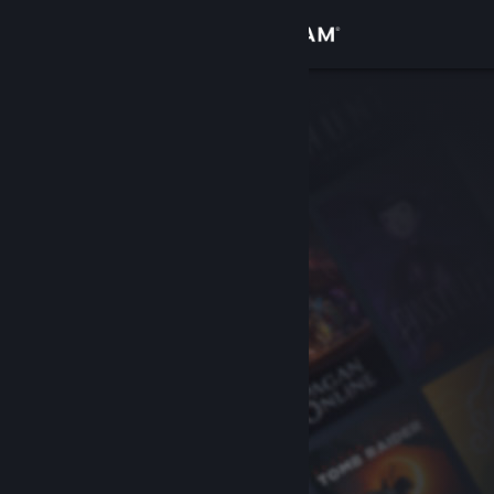
Войти
Магазин
Сообщество
Информация
Поддержка
Изменить язык
Скачать мобильное приложение Steam
Полная версия