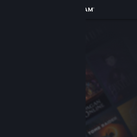
Войти
Магазин
Сообщество
Информация
Поддержка
Изменить язык
Скачать мобильное приложение Steam
Полная версия