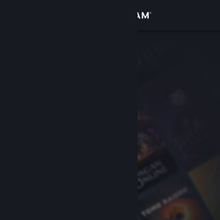
Войти
Магазин
Сообщество
Информация
Поддержка
Изменить язык
Скачать мобильное приложение Steam
Полная версия