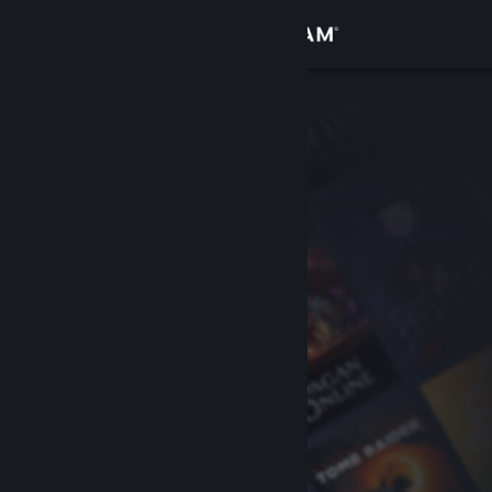
Войти
Магазин
Сообщество
Информация
Поддержка
Изменить язык
Скачать мобильное приложение Steam
Полная версия