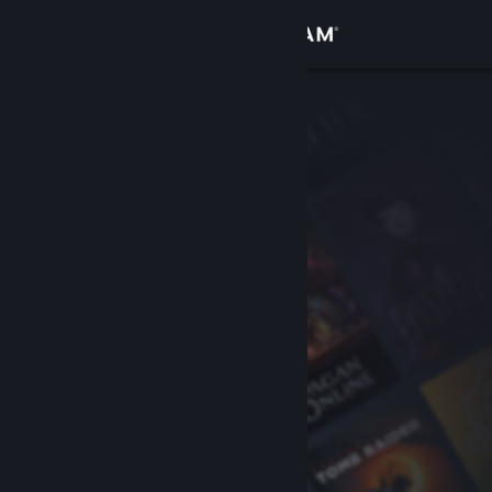
Войти
Магазин
Сообщество
Информация
Поддержка
Изменить язык
Скачать мобильное приложение Steam
Полная версия