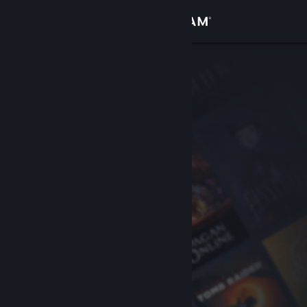
Войти
Магазин
Сообщество
Информация
Поддержка
Изменить язык
Скачать мобильное приложение Steam
Полная версия