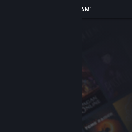
Войти
Магазин
Сообщество
Информация
Поддержка
Изменить язык
Скачать мобильное приложение Steam
Полная версия