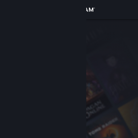
Войти
Магазин
Сообщество
Информация
Поддержка
Изменить язык
Скачать мобильное приложение Steam
Полная версия