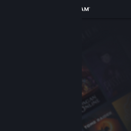
Войти
Магазин
Сообщество
Информация
Поддержка
Изменить язык
Скачать мобильное приложение Steam
Полная версия