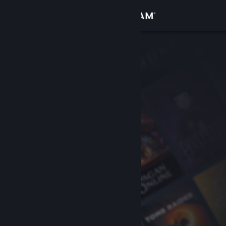
Войти
Магазин
Сообщество
Информация
Поддержка
Изменить язык
Скачать мобильное приложение Steam
Полная версия