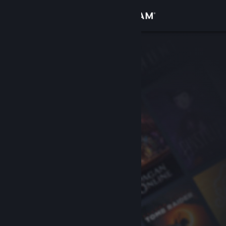
Войти
Магазин
Сообщество
Информация
Поддержка
Изменить язык
Скачать мобильное приложение Steam
Полная версия