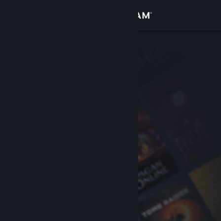
Войти
Магазин
Сообщество
Информация
Поддержка
Изменить язык
Скачать мобильное приложение Steam
Полная версия