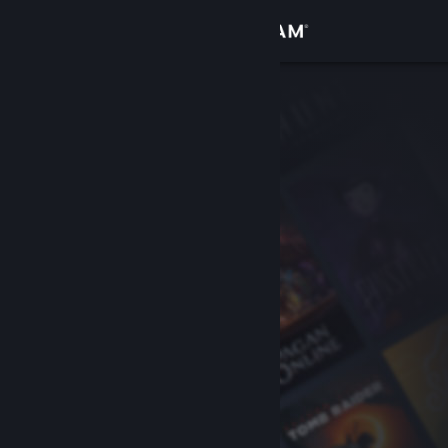
Войти
Магазин
Сообщество
Информация
Поддержка
Изменить язык
Скачать мобильное приложение Steam
Полная версия