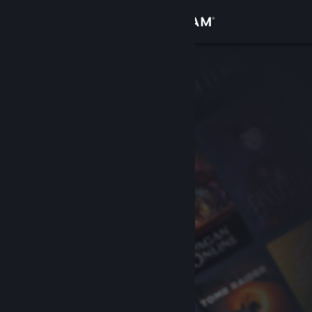
Войти
Магазин
Сообщество
Информация
Поддержка
Изменить язык
Скачать мобильное приложение Steam
Полная версия