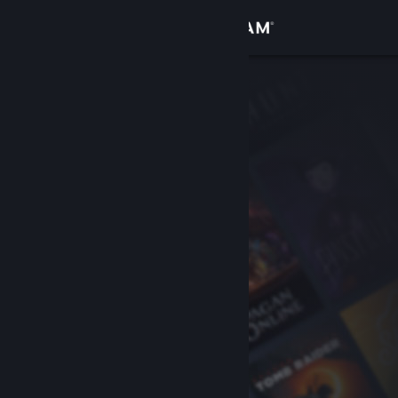
Войти
Магазин
Сообщество
Информация
Поддержка
Изменить язык
Скачать мобильное приложение Steam
Полная версия