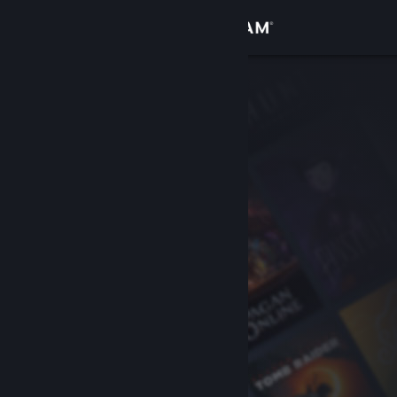
Войти
Магазин
Сообщество
Информация
Поддержка
Изменить язык
Скачать мобильное приложение Steam
Полная версия