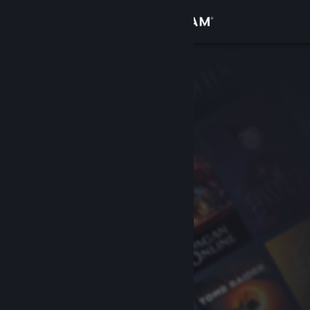
Войти
Магазин
Сообщество
Информация
Поддержка
Изменить язык
Скачать мобильное приложение Steam
Полная версия