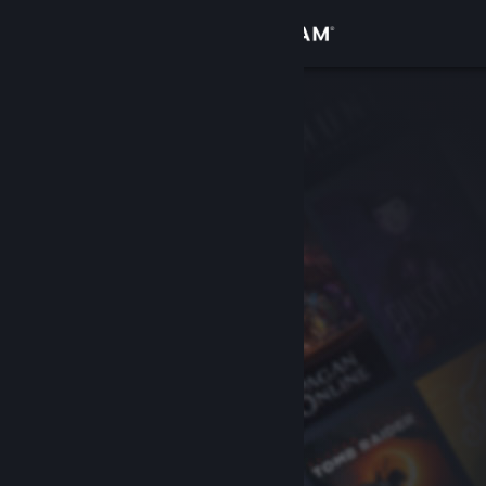
Войти
Магазин
Сообщество
Информация
Поддержка
Изменить язык
Скачать мобильное приложение Steam
Полная версия