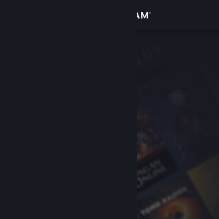
Войти
Магазин
Сообщество
Информация
Поддержка
Изменить язык
Скачать мобильное приложение Steam
Полная версия