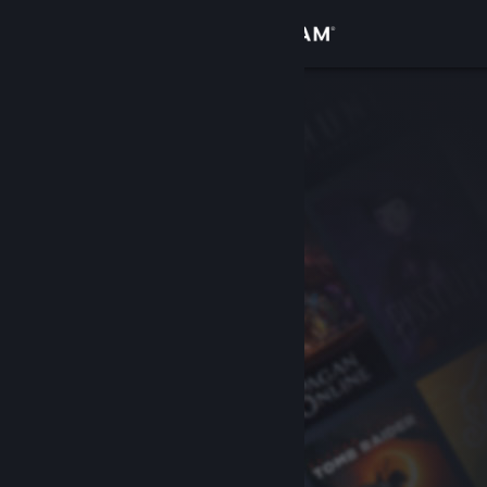
Войти
Магазин
Сообщество
Информация
Поддержка
Изменить язык
Скачать мобильное приложение Steam
Полная версия