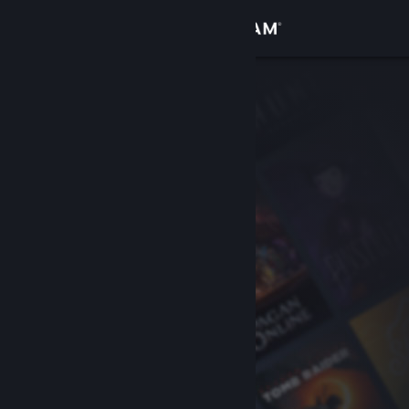
Войти
Магазин
Сообщество
Информация
Поддержка
Изменить язык
Скачать мобильное приложение Steam
Полная версия