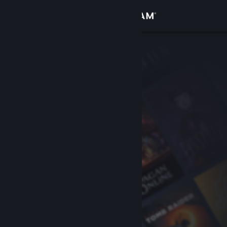
Войти
Магазин
Сообщество
Информация
Поддержка
Изменить язык
Скачать мобильное приложение Steam
Полная версия