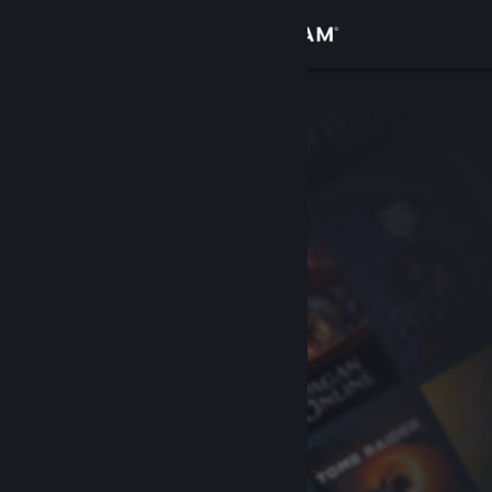
Войти
Магазин
Сообщество
Информация
Поддержка
Изменить язык
Скачать мобильное приложение Steam
Полная версия