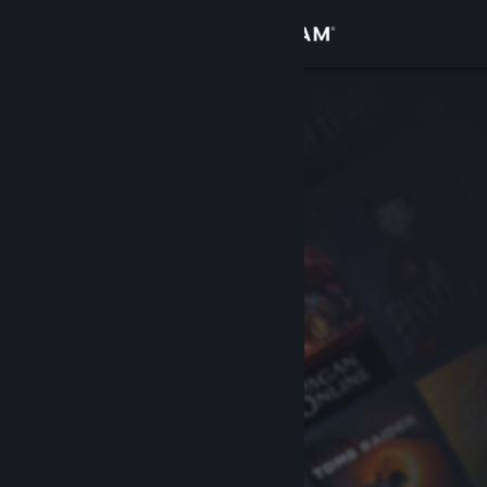
Войти
Магазин
Сообщество
Информация
Поддержка
Изменить язык
Скачать мобильное приложение Steam
Полная версия