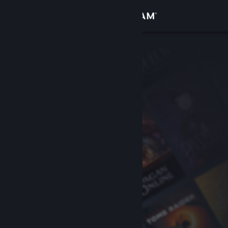
Войти
Магазин
Сообщество
Информация
Поддержка
Изменить язык
Скачать мобильное приложение Steam
Полная версия