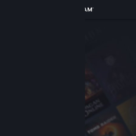
Войти
Магазин
Сообщество
Информация
Поддержка
Изменить язык
Скачать мобильное приложение Steam
Полная версия