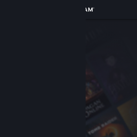
Войти
Магазин
Сообщество
Информация
Поддержка
Изменить язык
Скачать мобильное приложение Steam
Полная версия