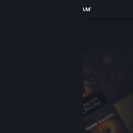
Войти
Магазин
Сообщество
Информация
Поддержка
Изменить язык
Скачать мобильное приложение Steam
Полная версия