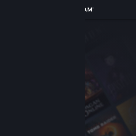
Войти
Магазин
Сообщество
Информация
Поддержка
Изменить язык
Скачать мобильное приложение Steam
Полная версия