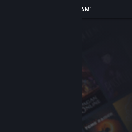
Войти
Магазин
Сообщество
Информация
Поддержка
Изменить язык
Скачать мобильное приложение Steam
Полная версия