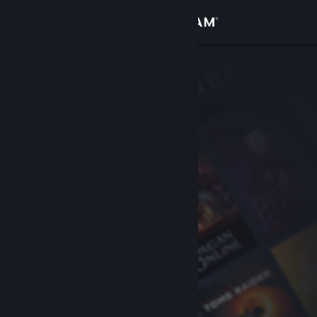
Войти
Магазин
Сообщество
Информация
Поддержка
Изменить язык
Скачать мобильное приложение Steam
Полная версия