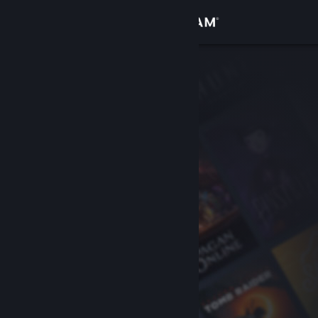
Войти
Магазин
Сообщество
Информация
Поддержка
Изменить язык
Скачать мобильное приложение Steam
Полная версия