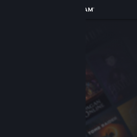
Войти
Магазин
Сообщество
Информация
Поддержка
Изменить язык
Скачать мобильное приложение Steam
Полная версия