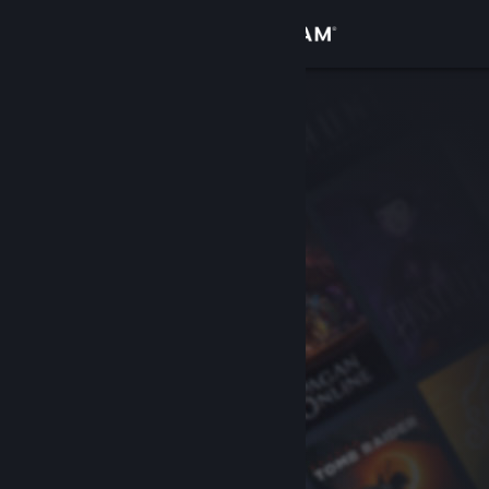
Войти
Магазин
Сообщество
Информация
Поддержка
Изменить язык
Скачать мобильное приложение Steam
Полная версия