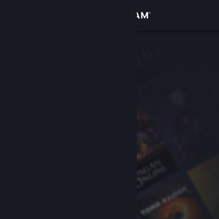
Войти
Магазин
Сообщество
Информация
Поддержка
Изменить язык
Скачать мобильное приложение Steam
Полная версия