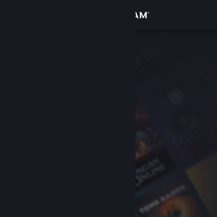
Войти
Магазин
Сообщество
Информация
Поддержка
Изменить язык
Скачать мобильное приложение Steam
Полная версия