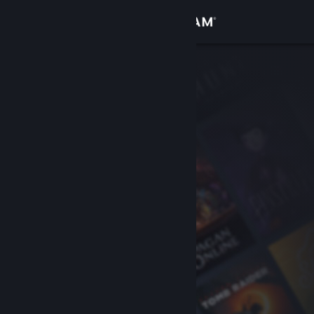
Войти
Магазин
Сообщество
Информация
Поддержка
Изменить язык
Скачать мобильное приложение Steam
Полная версия